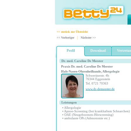
<< zurück zur Übersicht
|
<< Vorheriger
Nächster >>
Profil
Download
Vertretu
Dr. med. Caroline De Meester
Praxis Dr. med. Caroline De Meester
Hals-Nasen-Ohrenheilkunde
,
Allergologie
Schwerinerstr. 4b
76344 Eggenstein
Tel. 0721 70363
www.dr-demeester.de
Leistungen
• Allergologie
• Apnoe-Screening (bei krankhaftem Schnarchen)
• OAE (Neugeborenen-Hörscreening)
• ambulante OPs (Adenotomie etc.)