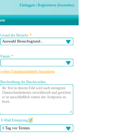
Einloggen
|
Registrieren (kostenlos)
nzen
Grund des Besuchs
*
Patient
*
weitere Familienmitglieder hinzufügen
Beschreibung der Beschwerden
E-Mail Erinnerung